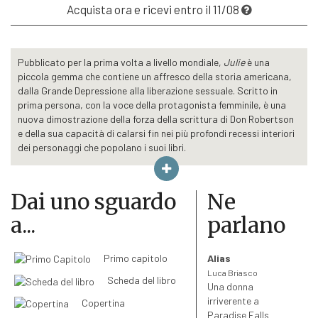
Acquista ora e ricevi entro il 11/08
Pubblicato per la prima volta a livello mondiale,
Julie
è una
piccola gemma che contiene un affresco della storia americana,
dalla Grande Depressione alla liberazione sessuale. Scritto in
prima persona, con la voce della protagonista femminile, è una
nuova dimostrazione della forza della scrittura di Don Robertson
e della sua capacità di calarsi fin nei più profondi recessi interiori
dei personaggi che popolano i suoi libri.
Julie Sutton è un’aspirante pianista trentanovenne. A un
particolare punto della sua vita, volge lo sguardo al passato e
libera i suoi ricordi. Tra rivelazioni e menzogne, riflette sul suo
Dai uno sguardo
Ne
rapporto con la madre, con la musica e con i sentimenti, mentre
a...
parlano
sullo sfondo la storia americana dagli anni Trenta agli anni
Settanta segue il suo corso.
Julie ripercorre con grave lucidità la propria esistenza in tutta la
Primo capitolo
Alias
sua estensione materiale e interiore. Vivace, a tratti lancinante, il
Luca Briasco
racconto della sua vita fuoriesce trasparente dalla memoria,
Scheda del libro
Una donna
stanando dettagli di eccezionale nitidezza e profondità, nella
irriverente a
Copertina
forma di un resoconto finale, di un’ultima, estrema confessione.
Paradise Falls
La successione cronologica non inquina, non falsa il peso di certi