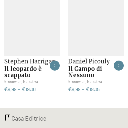
scelte
nella
nella
pagina
pagina
del
del
prodotto
prodotto
Stephen Harrigan
Daniel Picouly
Il leopardo è
Il Campo di
scappato
Nessuno
Questo
Questo
,
,
Greenwich
Narrativa
Greenwich
Narrativa
prodotto
prodotto
Fascia
Fascia
€
9,99
-
€
19,00
€
9,99
-
€
18,05
ha
ha
di
di
più
più
prezzo:
prezzo:
varianti.
varianti.
da
da
Le
Le
€9,99
€9,99
Casa Editrice
opzioni
opzioni
a
a
possono
possono
€19,00
€18,05