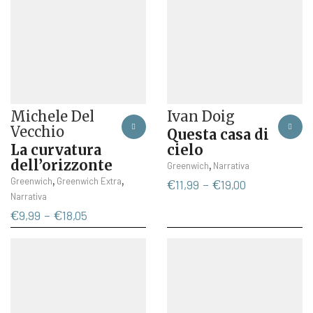
Michele Del
Ivan Doig
Vecchio
Questa casa di
La curvatura
cielo
dell’orizzonte
Questo
,
Greenwich
Narrativa
Questo
prodotto
,
,
Greenwich
Greenwich Extra
Fascia
€
11,99
-
€
19,00
prodotto
ha
Narrativa
di
ha
più
Fascia
prezzo:
€
9,99
-
€
18,05
più
varianti.
di
da
varianti.
Le
prezzo:
€11,99
Le
opzioni
da
a
opzioni
possono
€9,99
€19,00
possono
essere
a
essere
scelte
€18,05