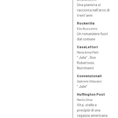
Una pianista si
mondiale.
racconta nell'arco di
trent'anni
Rockerilla
Elio Bussolino
Un romanziere fuori
dal comune
CasaLettori
Maria Anna Patti
“ Julie” , Don
Robertson,
Nutrimenti
Convenzionali
Gabriele Ottaviani
“ Julie”
Huffington Post
Marilù Oliva
Vita, stelle e
precipizi di una
ragazza americana