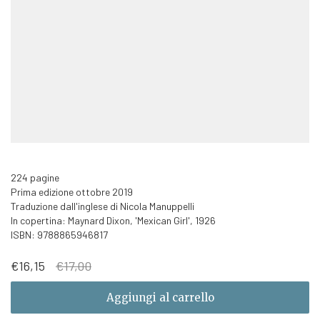
224 pagine
Prima edizione ottobre 2019
Traduzione dall'inglese di Nicola Manuppelli
In copertina: Maynard Dixon, 'Mexican Girl', 1926
ISBN: 9788865946817
Il
Il
€
16,15
€
17,00
prezzo
prezzo
originale
attuale
Aggiungi al carrello
era:
è:
€17,00.
€16,15.