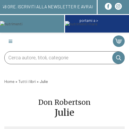
VERAI ENTRO 24/48 ORE. ISCRIVITI ALLA NEWSLET
portami a >
Products
search
Home
»
Tutti i libri
»
Julie
Don Robertson
Julie