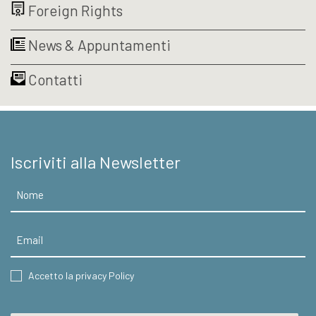
Foreign Rights
essere
essere
scelte
scelte
nella
nella
News & Appuntamenti
pagina
pagina
del
del
Contatti
prodotto
prodotto
Iscriviti alla Newsletter
Nome
Email
CONSENT
Accetto la privacy Policy
CAPTCHA