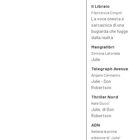
Il Libraio
Francesca Cingoli
La voce onesta e
sarcastica di una
bugiarda che fugge
dalla realtà
Mangialibri
Simona Latorrata
Julie
Telegraph Avenue
Angelo Cennamo
Julie – Don
Robertson
Thriller Nord
Kate Ducci
Julie, di Don
Robertson
ADN
Italiana la prima
edizione di ‘ Julie’