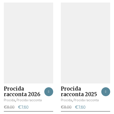
Procida
Procida
racconta 2026
racconta 2025
,
,
Procida
Procida racconta
Procida
Procida racconta
Il
Il
Il
Il
€
8,00
€
7,60
€
8,00
€
7,60
prezzo
prezzo
prezzo
prezzo