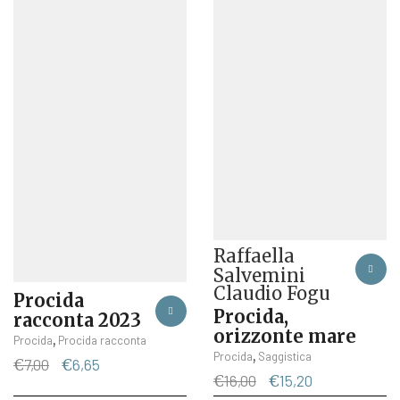
originale
attuale
era:
è:
€7,00.
€6,65.
Raffaella
Salvemini
Claudio Fogu
Procida
Procida,
racconta 2023
orizzonte mare
,
Procida
Procida racconta
,
Procida
Saggistica
Il
Il
€
7,00
€
6,65
Il
Il
€
16,00
€
15,20
prezzo
prezzo
prezzo
prezzo