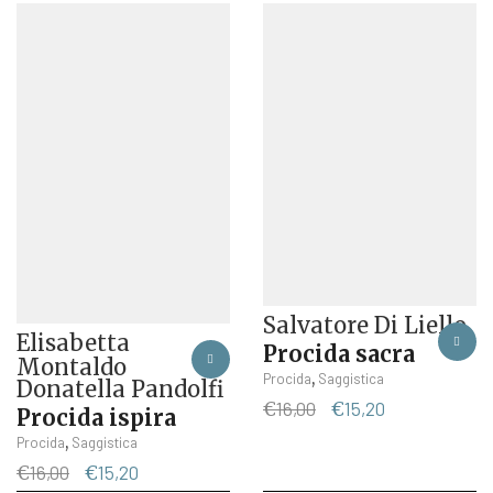
originale
attuale
originale
attuale
era:
è:
era:
è:
€7,00.
€6,65.
€15,00.
€14,25.
Salvatore Di Liello
Elisabetta
Procida sacra
Montaldo
,
Procida
Saggistica
Donatella Pandolfi
Il
Il
€
16,00
€
15,20
Procida ispira
prezzo
prezzo
,
Procida
Saggistica
originale
attuale
Il
Il
€
16,00
€
15,20
era:
è: