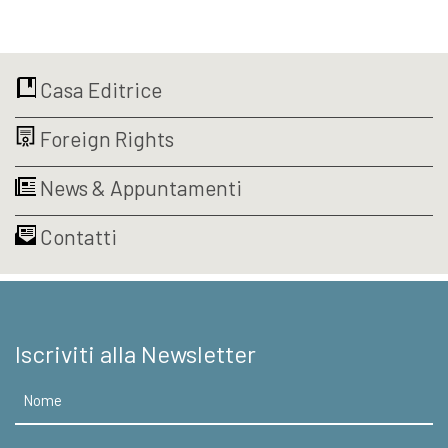
€12,00.
€11,40.
Casa Editrice
Foreign Rights
News & Appuntamenti
Contatti
Iscriviti alla Newsletter
Nome