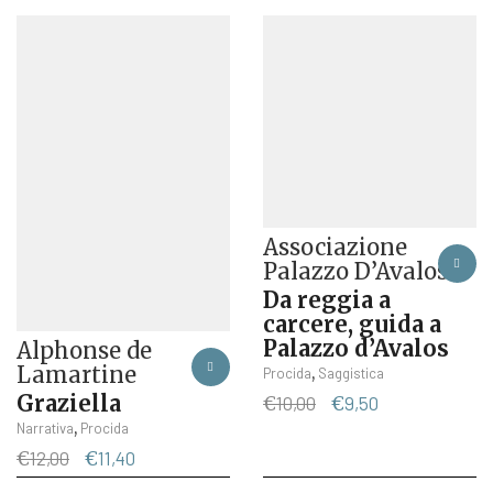
prezzo
prezzo
€16,00.
€15,20.
originale
attuale
era:
è:
€16,00.
€15,20.
Associazione
Palazzo D’Avalos
Da reggia a
carcere, guida a
Palazzo d’Avalos
Alphonse de
Lamartine
,
Procida
Saggistica
Graziella
Il
Il
€
10,00
€
9,50
prezzo
prezzo
,
Narrativa
Procida
originale
attuale
Il
Il
€
12,00
€
11,40
era:
è:
prezzo
prezzo