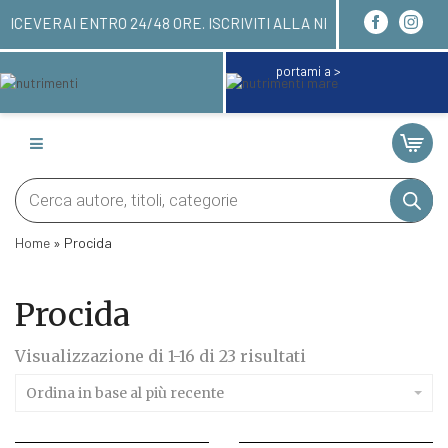
ARE QUI! LI RICEVERAI ENTRO 24/48 ORE. ISCRIVI
portami a >
Products
search
Home
»
Procida
Procida
Ordina
Visualizzazione di 1-16 di 23 risultati
in
base
Ordina in base al più recente
al
più
recente