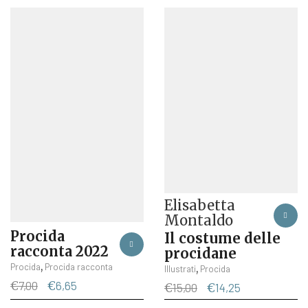
originale
attuale
originale
attuale
era:
è:
era:
è:
€7,00.
€6,65.
€16,00.
€15,20.
Elisabetta
Montaldo
Procida
Il costume delle
racconta 2022
procidane
,
Procida
Procida racconta
,
Illustrati
Procida
Il
Il
€
7,00
€
6,65
Il
Il
€
15,00
€
14,25
prezzo
prezzo
prezzo
prezzo