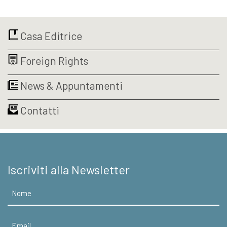
originale
attuale
era:
è:
€10,00.
€9,50.
Casa Editrice
Foreign Rights
News & Appuntamenti
Contatti
Iscriviti alla Newsletter
Nome
Email