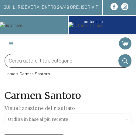
I ORDINARE QUI! LI RICEVERAI ENTRO 24/48 ORE.
portami a >
Products
search
Home
»
Carmen Santoro
Carmen Santoro
Visualizzazione del risultato
Ordina in base al più recente