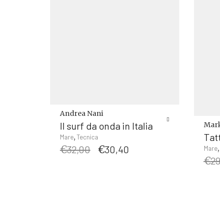
Andrea Nani
Il surf da onda in Italia
Mark
Tat
,
Mare
Tecnica
Il
Il
€
32,00
€
30,40
Mare
prezzo
prezzo
€
29
originale
attuale
era:
è:
€32,00.
€30,40.