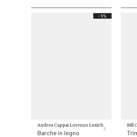
base
al
più
recen
- 5%
Andrea Cappai
Lorenzo Luxich
Bill
Barche in legno
Tri