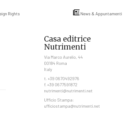
eign Rights
News & Appuntamenti
Casa editrice
Nutrimenti
Via Marco Aurelio, 44
00184 Roma
Italy
t. +39 0670492976
f. +39 0677591872
nutrimenti@nutrimenti.net
Ufficio Stampa:
ufficiostampa@nutrimenti.net