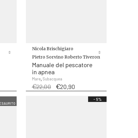
Nicola Brischigiaro
Pietro Sorvino
Roberto Tiveron
Manuale del pescatore
in apnea
,
Mare
Subacquea
e
Il
Il
€
22,00
€
20,90
prezzo
prezzo
originale
attuale
- 5%
ESAURITO
era:
è:
€22,00.
€20,90.