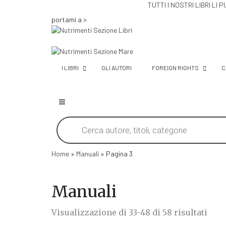
TUTTI I NOSTRI LIBRI 
portami a >
I LIBRI
GLI AUTORI
FOREIGN RIGHTS
C
Products
search
Home
»
Manuali
»
Pagina 3
Manuali
Ordin
Visualizzazione di 33-48 di 58 risultati
in