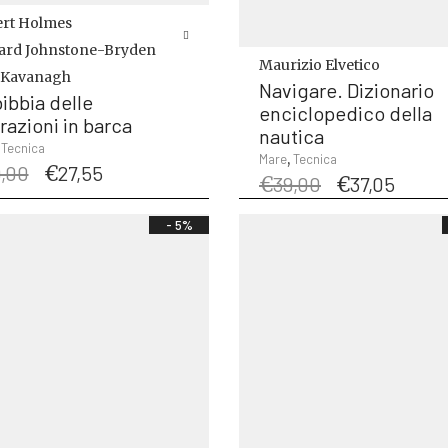
rt Holmes
ard Johnstone-Bryden
Maurizio Elvetico
 Kavanagh
Navigare. Dizionario
bibbia delle
enciclopedico della
razioni in barca
nautica
,
Tecnica
,
Mare
Tecnica
Il
Il
,00
€
27,55
Il
Il
€
39,00
€
37,05
prezzo
prezzo
prezzo
prez
originale
attuale
originale
attua
- 5%
era:
è:
era:
è:
€29,00.
€27,55.
€39,00.
€37,0