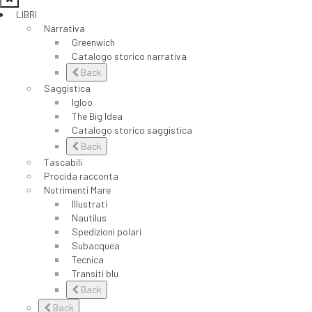
LIBRI
Narrativa
Greenwich
Catalogo storico narrativa
Back
Saggistica
Igloo
The Big Idea
Catalogo storico saggistica
Back
Tascabili
Procida racconta
Nutrimenti Mare
Illustrati
Nautilus
Spedizioni polari
Subacquea
Tecnica
Transiti blu
Back
Back