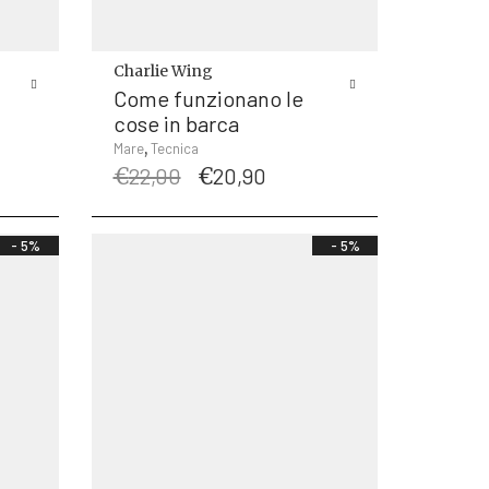
Charlie Wing
Come funzionano le
cose in barca
,
Mare
Tecnica
Il
Il
€
22,00
€
20,90
prezzo
prezzo
originale
attuale
zo
era:
è:
le
- 5%
- 5%
€22,00.
€20,90.
5.