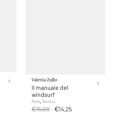
Valeria Zullo
Il manuale del
windsurf
,
Mare
Tecnica
Il
Il
€
15,00
€
14,25
prezzo
prezzo
originale
attuale
era:
è:
€15,00.
€14,25.