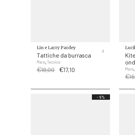
Lin e Larry Pardey
Lucil
Tattiche da burrasca
Kite
on
,
Mare
Tecnica
Il
Il
€
18,00
€
17,10
Mare
prezzo
prezzo
€
16
originale
attuale
era:
è:
€18,00.
€17,10.
- 5%