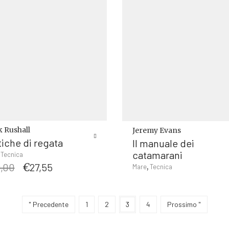
 Rushall
Jeremy Evans
tiche di regata
Il manuale dei
catamarani
,
Tecnica
Il
Il
,00
€
27,55
,
Mare
Tecnica
prezzo
prezzo
originale
attuale
era:
è:
" Precedente
1
2
3
4
Prossimo "
€29,00.
€27,55.