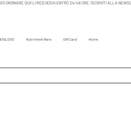
LI PUOI ORDINARE QUI! LI RICEVERAI ENTRO 24/48 ORE.
ATALOGO
Nutrimenti Mare
Gift Card
Home
a