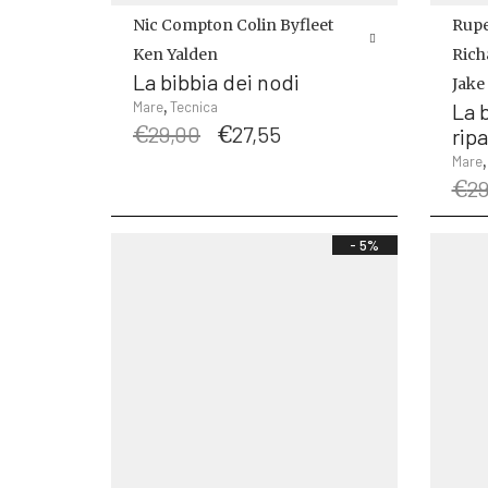
Nic Compton
Colin Byfleet
Rupe
Ken Yalden
Rich
La bibbia dei nodi
Jake
,
Mare
Tecnica
La 
Il
Il
€
29,00
€
27,55
ripa
prezzo
prezzo
Mare
originale
attuale
€
29
era:
è:
€29,00.
€27,55.
- 5%