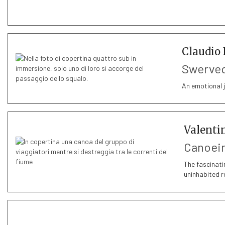
Claudio
Swerved
An emotional 
Valenti
Canoein
The fascinati
uninhabited r