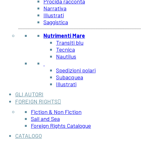
Procida racconta
Narrativa
Illustrati
Saggistica
Nutrimenti Mare
Transiti blu
Tecnica
Nautilus
Spedizioni polari
Subacquea
Illustrati
GLI AUTORI
FOREIGN RIGHTS
Fiction & Non Fiction
Sail and Sea
Foreign Rights Catalogue
CATALOGO