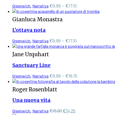
opzioni
prodotto
€18,05
Questo
Fascia
€
9,99
-
€
17,10
Greenwich
,
Narrativa
possono
prodotto
di
essere
ha
scelte
prezzo:
Gianluca Monastra
più
nella
da
varianti.
pagina
€9,99
L’ottava nota
Le
del
a
opzioni
prodotto
€17,10
Questo
Fascia
€
9,99
-
€
17,10
Greenwich
,
Narrativa
possono
prodotto
di
essere
ha
scelte
prezzo:
Jane Urquhart
più
nella
da
varianti.
pagina
€9,99
Sanctuary Line
Le
del
a
opzioni
prodotto
€17,10
Questo
Fascia
€
9,99
-
€
16,15
Greenwich
,
Narrativa
possono
prodotto
di
essere
ha
scelte
prezzo:
Roger Rosenblatt
più
nella
da
varianti.
pagina
€9,99
Una nuova vita
Le
del
a
opzioni
prodotto
€16,15
Il
Il
€
15,00
€
14,25
Greenwich
,
Narrativa
possono