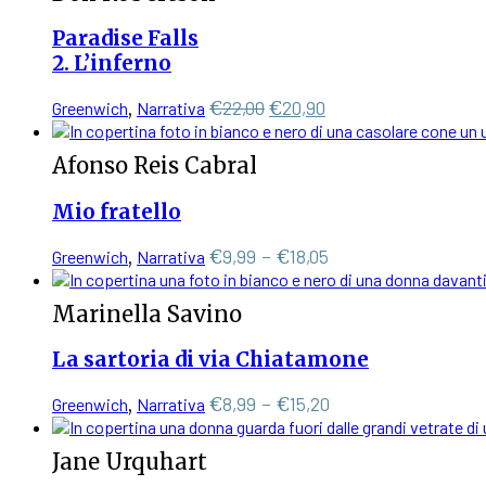
nella
era:
è:
pagina
€17,00.
€16,15.
Paradise Falls
del
2. L’inferno
prodotto
Il
Il
€
22,00
€
20,90
Greenwich
,
Narrativa
prezzo
prezzo
originale
attuale
Afonso Reis Cabral
era:
è:
€22,00.
€20,90.
Mio fratello
Questo
Fascia
€
9,99
-
€
18,05
Greenwich
,
Narrativa
prodotto
di
ha
prezzo:
Marinella Savino
più
da
varianti.
€9,99
La sartoria di via Chiatamone
Le
a
opzioni
€18,05
Questo
Fascia
€
8,99
-
€
15,20
Greenwich
,
Narrativa
possono
prodotto
di
essere
ha
scelte
prezzo:
Jane Urquhart
più
nella
da