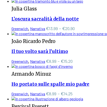
prezzo
prezzo
essere
scelte
originale
attuale
Julia Glass
nella
era:
è:
pagina
€15,00.
€14,25.
L’oscura sacralità della notte
del
prodotto
Questo
Fascia
€
13,99
-
€
20,90
Greenwich
,
Narrativa
prodotto
di
ha
prezzo:
João Ricardo Pedro
più
da
varianti.
€13,99
Il tuo volto sarà l’ultimo
Le
a
opzioni
€20,90
Questo
Fascia
€
8,99
-
€
15,20
Greenwich
,
Narrativa
possono
prodotto
di
essere
ha
scelte
prezzo:
Armando Minuz
più
nella
da
varianti.
pagina
€8,99
Ho portato sulle spalle mio padre
Le
del
a
opzioni
prodotto
€15,20
Questo
Fascia
€
8,99
-
€
14,25
Greenwich
,
Narrativa
possono
prodotto
di
essere
ha
scelte
prezzo:
Percival Everett