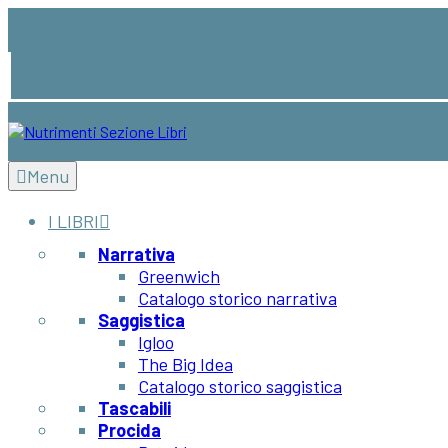
Menu
I LIBRI
Narrativa
Greenwich
Catalogo storico narrativa
Saggistica
Igloo
The Big Idea
Catalogo storico saggistica
Tascabili
Procida