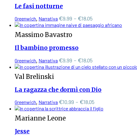
varianti.
pagina
€8,99
Le fasi notturne
Le
del
a
opzioni
prodotto
€15,20
Questo
Fascia
€
9,99
-
€
18,05
Greenwich
,
Narrativa
possono
prodotto
di
essere
ha
scelte
prezzo:
Massimo Bavastro
più
nella
da
varianti.
pagina
€9,99
Il bambino promesso
Le
del
a
opzioni
prodotto
€18,05
Questo
Fascia
€
9,99
-
€
18,05
Greenwich
,
Narrativa
possono
prodotto
di
essere
ha
scelte
prezzo:
Val Brelinski
più
nella
da
varianti.
pagina
€9,99
La ragazza che dormì con Dio
Le
del
a
opzioni
prodotto
€18,05
Questo
Fascia
€
10,99
-
€
18,05
Greenwich
,
Narrativa
possono
prodotto
di
essere
ha
scelte
prezzo:
Marianne Leone
più
nella
da
varianti.
pagina
€10,99
Jesse
Le
del
a