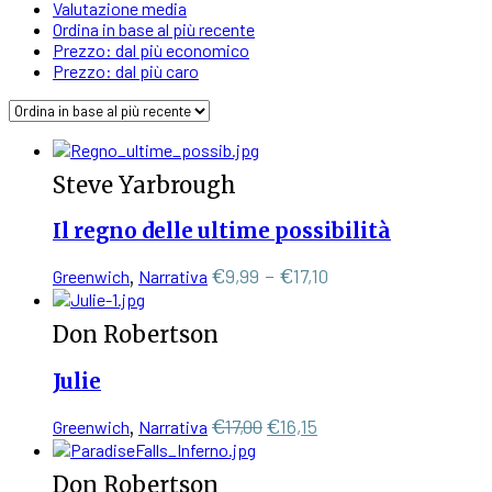
Valutazione media
Ordina in base al più recente
Prezzo: dal più economico
Prezzo: dal più caro
Steve Yarbrough
Il regno delle ultime possibilità
Questo
Fascia
€
9,99
-
€
17,10
Greenwich
,
Narrativa
prodotto
di
ha
prezzo:
Don Robertson
più
da
varianti.
€9,99
Julie
Le
a
opzioni
€17,10
Il
Il
€
17,00
€
16,15
Greenwich
,
Narrativa
possono
prezzo
prezzo
essere
scelte
originale
attuale
Don Robertson